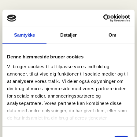
Information
https://www.findsmiley.dk/115086​Vinbørsen
Samtykke
Detaljer
Om
Nordre Frihavnsgade 6, st.
2100 København Ø
Denne hjemmeside bruger cookies
Tlf.:
35 38 60 72
E-mail:
vinboersen@nypost.dk
Vi bruger cookies til at tilpasse vores indhold og
annoncer, til at vise dig funktioner til sociale medier og til
CVR: 29096163
at analysere vores trafik. Vi deler også oplysninger om
din brug af vores hjemmeside med vores partnere inden
for sociale medier, annonceringspartnere og
analysepartnere. Vores partnere kan kombinere disse
Created and hosted by Group Online A/S
data med andre oplysninger, du har givet dem, eller som
de har indsamlet fra din brug af deres tjenester.
Åbningstider:
Samtykkevalg