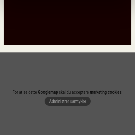
For at se dette
Googlemap
skal du acceptere
marketing cookies
.
Administrer samtykke